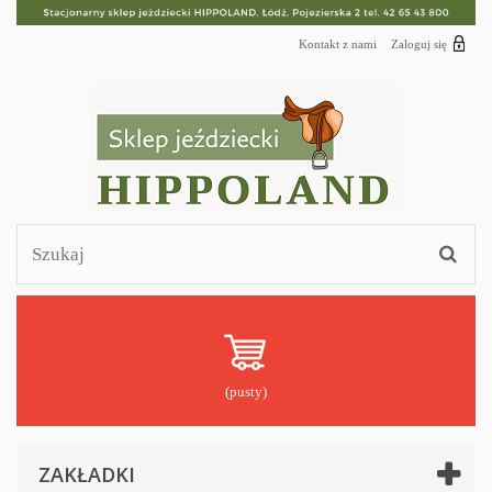
Kontakt z nami
Zaloguj się
(pusty)
ZAKŁADKI