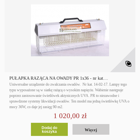
PUŁAPKA RAŻĄCA NA OWADY PR 1x36 - nr kat....
Uniwersalne urządzenie do zwalczania owadów. Nr kat. 14-02-17. Lampy tego
typu wyposażone są w siatkę rażącą o wysokim napięciu. Wabienie następuje
poprzez zastosowanie świetlówek aktynicznych UVA. PR to niezawodne i
sprawdzone systemy likwidacji owadów. Ten model ma jedną świetlówkę UVA o
mocy 36W, co daje jej zasięg 90 m2.
1 020,00 zł
Dodaj do
Więcej
koszyka