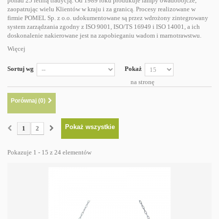
ponad 25 letnią tradycją. Od 1989 roku produkuje lampy owadobójcze,
zaopatrując wielu Klientów w kraju i za granicą. Procesy realizowane w
firmie POMEL Sp. z o.o. udokumentowane są przez wdrożony zintegrowany
system zarządzania zgodny z ISO 9001, ISO/TS 16949 i ISO 14001, a ich
doskonalenie nakierowane jest na zapobieganiu wadom i marnotrawstwu.
Więcej
Sortuj wg
Pokaż
na stronę
Porównaj (
0
)
Pokaż wszystkie
1
2
Pokazuje 1 - 15 z 24 elementów