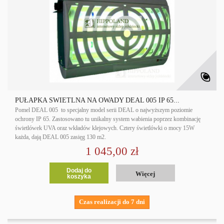
PUŁAPKA ŚWIETLNA NA OWADY DEAL 005 IP 65...
Pomel DEAL 005 to specjalny model serii DEAL o najwyższym poziomie
ochrony IP 65. Zastosowano tu unikalny system wabienia poprzez kombinację
świetlówek UVA oraz wkładów klejowych. Cztery świetlówki o mocy 15W
każda, dają DEAL 005 zasięg 130 m2.
1 045,00 zł
Dodaj do
Więcej
koszyka
Czas realizacji do 7 dni