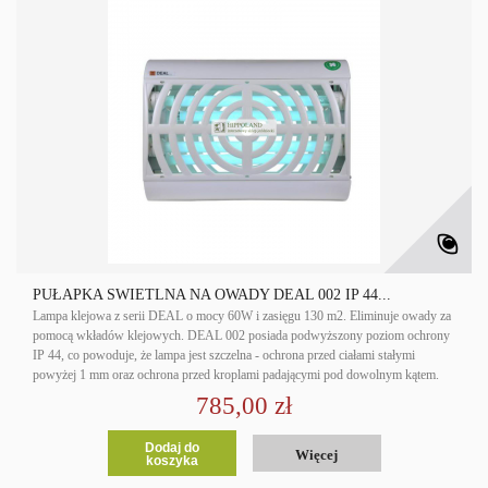
PUŁAPKA ŚWIETLNA NA OWADY DEAL 002 IP 44...
Lampa klejowa z serii DEAL o mocy 60W i zasięgu 130 m2. Eliminuje owady za
pomocą wkładów klejowych. DEAL 002 posiada podwyższony poziom ochrony
IP 44, co powoduje, że lampa jest szczelna - ochrona przed ciałami stałymi
powyżej 1 mm oraz ochrona przed kroplami padającymi pod dowolnym kątem.
785,00 zł
Dodaj do
Więcej
koszyka