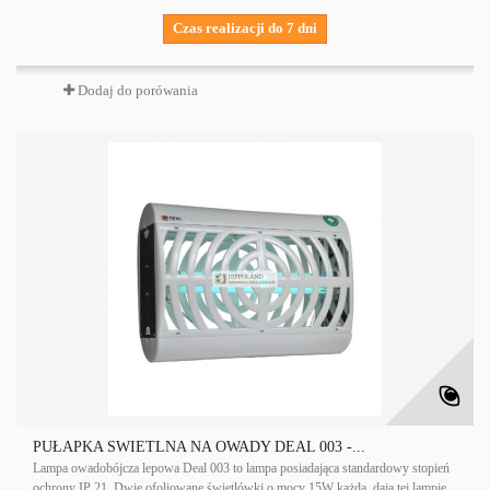
Czas realizacji do 7 dni
Dodaj do porówania
PUŁAPKA ŚWIETLNA NA OWADY DEAL 003 -...
Lampa owadobójcza lepowa Deal 003 to lampa posiadająca standardowy stopień
ochrony IP 21. Dwie ofoliowane świetlówki o mocy 15W każda, dają tej lampie