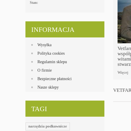
Stan:
INFORMACJA
Wysyłka
Vetfar
współp
Polityka cookies
witami
Regulamin sklepu
stwarz
O firmie
Więcej
Bezpieczne płatności
Nasze sklepy
VETFA
TAGI
narzędzia podkuwnicze