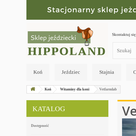
Skontaktuj się
Koń
Jeździec
Stajnia
O
Koń
Witaminy dla koni
Vetfarmlab
Ve
KATALOG
Dostępność