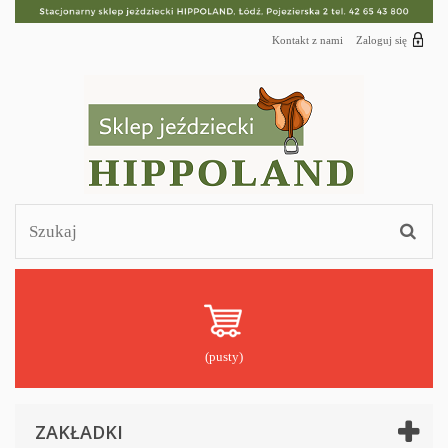
Kontakt z nami
Zaloguj się
(pusty)
ZAKŁADKI