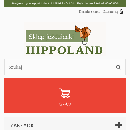
Kontakt z nami
Zaloguj się
(pusty)
ZAKŁADKI