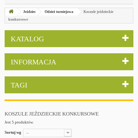
Jeździec
Odzież turniejowa
Koszule jeździeckie
konkursowe
KATALOG
INFORMACJA
TAGI
KOSZULE JEŹDZIECKIE KONKURSOWE
Jest 5 produktów.
Sortuj wg
--