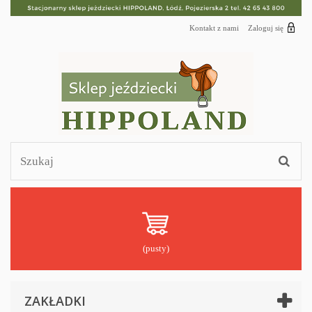
Kontakt z nami
Zaloguj się
(pusty)
ZAKŁADKI