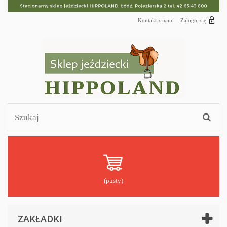
Kontakt z nami
Zaloguj się
(pusty)
ZAKŁADKI