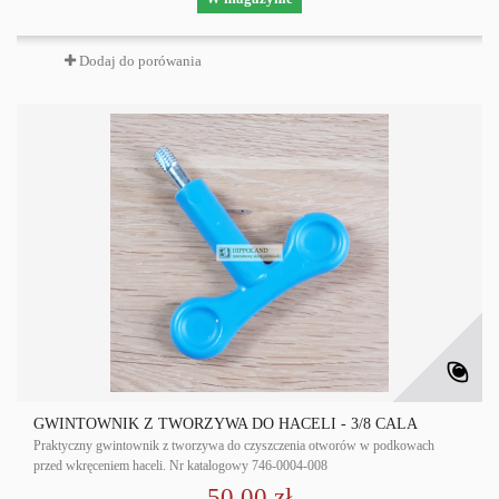
Dodaj do porówania
GWINTOWNIK Z TWORZYWA DO HACELI - 3/8 CALA
Praktyczny gwintownik z tworzywa do czyszczenia otworów w podkowach
przed wkręceniem haceli. Nr katalogowy 746-0004-008
50,00 zł