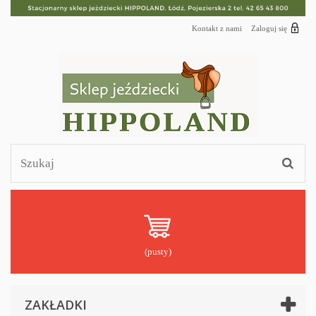
Kontakt z nami
Zaloguj się
(pusty)
ZAKŁADKI