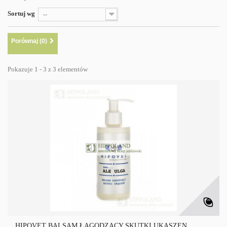
Sortuj wg
--
Porównaj (
0
)
Pokazuje 1 - 3 z 3 elementów
HIPOVET BALSAM ŁAGODZĄCY SKUTKI UKĄSZEŃ...