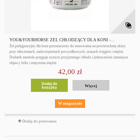
YOU&YOURHORSE ŻEL CHŁODZĄCY DLA KONI -...
Żel pielęgnacyjny dla koni przeznaczony do stosowania na powierzchnię skóry
przy stłuczeniach, nadwerężeniach powysiłkowych, urazach ścięgien i mięśni.
Dodatek mentolu potęguje uczucie przyjemnego chłodu i jednocześnie zmniejsza
objawy bólu i zmęczenia mięśni.
42,00 zł
Dodaj do
Więcej
koszyka
W magazynie
Dodaj do porówania