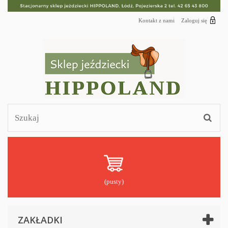
Kontakt z nami
Zaloguj się
(pusty)
ZAKŁADKI