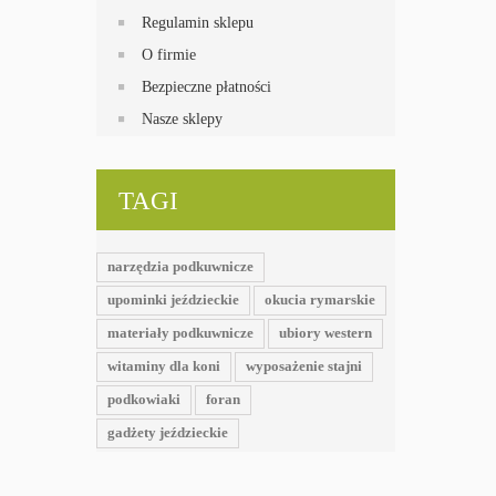
Regulamin sklepu
O firmie
Bezpieczne płatności
Nasze sklepy
TAGI
narzędzia podkuwnicze
upominki jeździeckie
okucia rymarskie
materiały podkuwnicze
ubiory western
witaminy dla koni
wyposażenie stajni
podkowiaki
foran
gadżety jeździeckie