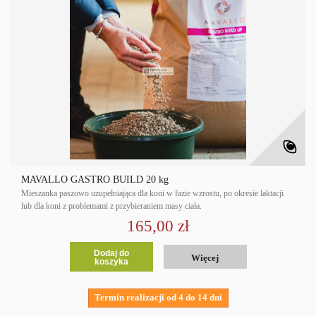
MAVALLO GASTRO BUILD 20 kg
Mieszanka paszowo uzupełniająca dla koni w fazie wzrostu, po okresie laktacji
lub dla koni z problemami z przybieraniem masy ciała.
165,00 zł
Dodaj do
Więcej
koszyka
Termin realizacji od 4 do 14 dni