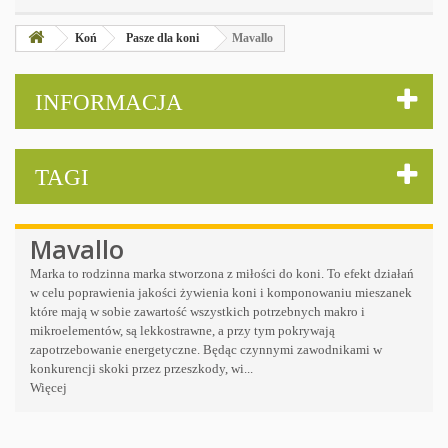
Koń
Pasze dla koni
Mavallo
INFORMACJA
TAGI
Mavallo
Marka to rodzinna marka stworzona z miłości do koni. To efekt działań
w celu poprawienia jakości żywienia koni i komponowaniu mieszanek
które mają w sobie zawartość wszystkich potrzebnych makro i
mikroelementów, są lekkostrawne, a przy tym pokrywają
zapotrzebowanie energetyczne. Będąc czynnymi zawodnikami w
konkurencji skoki przez przeszkody, wi...
Więcej