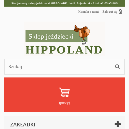
Kontakt z nami
Zaloguj się
(pusty)
ZAKŁADKI