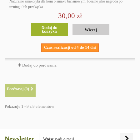
Naturalne smakołyki dla koni o smaku bananowym. Idealne jako nagroda po
treningu lub przekąska.
30,00 zł
Dodaj do
Więcej
koszyka
Czas realizacji od 4 do 14 dni
Dodaj do porówania
Porównaj (
0
)
Pokazuje 1 - 9 z 9 elementów
Newsletter