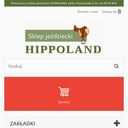
Kontakt z nami
Zaloguj się
(pusty)
ZAKŁADKI