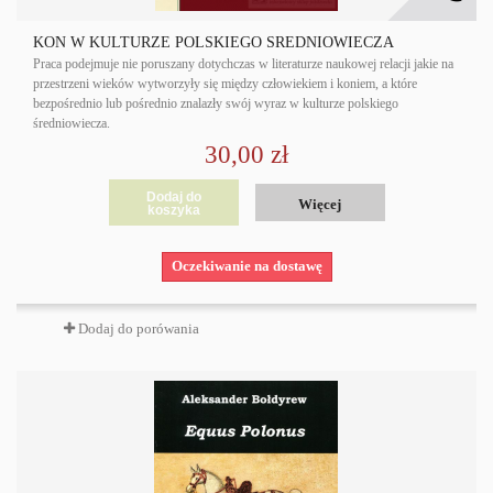
KOŃ W KULTURZE POLSKIEGO ŚREDNIOWIECZA
Praca podejmuje nie poruszany dotychczas w literaturze naukowej relacji jakie na
przestrzeni wieków wytworzyły się między człowiekiem i koniem, a które
bezpośrednio lub pośrednio znalazły swój wyraz w kulturze polskiego
średniowiecza.
30,00 zł
Dodaj do
Więcej
koszyka
Oczekiwanie na dostawę
Dodaj do porówania