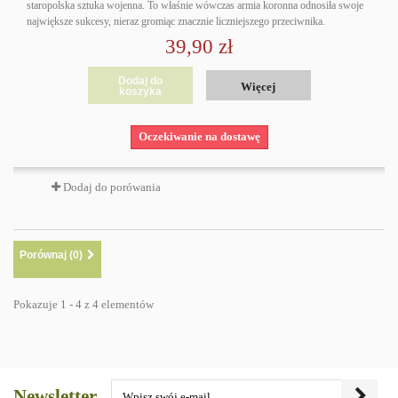
staropolska sztuka wojenna. To właśnie wówczas armia koronna odnosiła swoje
największe sukcesy, nieraz gromiąc znacznie liczniejszego przeciwnika.
39,90 zł
Dodaj do
Więcej
koszyka
Oczekiwanie na dostawę
Dodaj do porówania
Porównaj (
0
)
Pokazuje 1 - 4 z 4 elementów
Newsletter