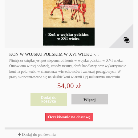
KON W WOJSKU POLSKIM W XVI WIEKU -...
Niniejsza książka jest poświęcona roli konia w wojsku polskim w XVI wieku.
Omówiono w niej hodowlę, zasady tresury, obrót handlowy oraz wykorzystanie
koni na polu walki w charakterze wierzchowców i zwierząt pociągowych. W
pracy skoncentrowano się na służbie koni w armii i jej militarnym znaczeniu.
54,00 zł
Dodaj do
Więcej
koszyka
Oczekiwanie na dostawę
Dodaj do porówania