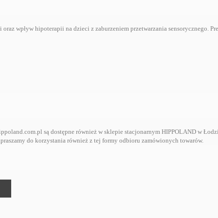
oraz wpływ hipoterapii na dzieci z zaburzeniem przetwarzania sensorycznego. Prez
ppoland.com.pl są dostępne również w sklepie stacjonarnym HIPPOLAND w Łodzi, p
. Zapraszamy do korzystania również z tej formy odbioru zamówionych towarów.