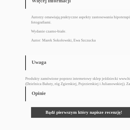
Więcej informacji
Autorzy omawiają praktyczne aspekty zastosowania hipoterapii 
fotografiami.
Wydanie czarno-białe.
Autor: Marek Sokołowski, Ewa Szczucka
Uwaga
Produkty zamówione poprzez internetowy sklep jeździecki www.hi
(Dzielnica Bałuty, róg Zgierskiej, Pojezierskiej i Julianowskiej)
Opinie
Bądź pierwszym który napisze recenzję!