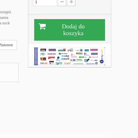
terapii
zania
z nich
Dodaj do
koszyka
interest