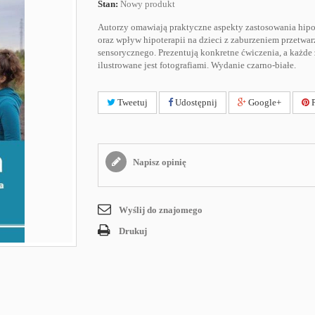
Stan:
Nowy produkt
Autorzy omawiają praktyczne aspekty zastosowania hipo
oraz wpływ hipoterapii na dzieci z zaburzeniem przetwar
sensorycznego. Prezentują konkretne ćwiczenia, a każde 
ilustrowane jest fotografiami. Wydanie czarno-białe.
Tweetuj
Udostępnij
Google+
P
Napisz opinię
Wyślij do znajomego
Drukuj