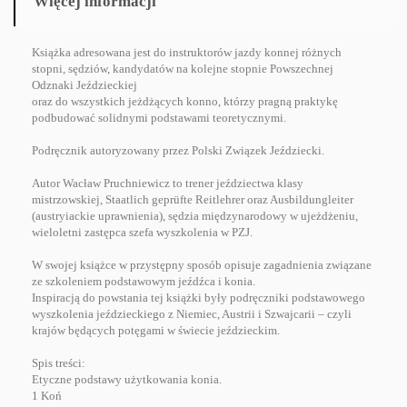
Więcej informacji
Książka adresowana jest do instruktorów jazdy konnej różnych
stopni, sędziów, kandydatów na kolejne stopnie Powszechnej
Odznaki Jeździeckiej
oraz do wszystkich jeżdżących konno, którzy pragną praktykę
podbudować solidnymi podstawami teoretycznymi.
Podręcznik autoryzowany przez Polski Związek Jeździecki.
Autor Wacław Pruchniewicz to trener jeździectwa klasy
mistrzowskiej, Staatlich geprüfte Reitlehrer oraz Ausbildungleiter
(austryiackie uprawnienia), sędzia międzynarodowy w ujeżdżeniu,
wieloletni zastępca szefa wyszkolenia w PZJ.
W swojej książce w przystępny sposób opisuje zagadnienia związane
ze szkoleniem podstawowym jeźdźca i konia.
Inspiracją do powstania tej książki były podręczniki podstawowego
wyszkolenia jeździeckiego z Niemiec, Austrii i Szwajcarii – czyli
krajów będących potęgami w świecie jeździeckim.
Spis treści:
Etyczne podstawy użytkowania konia.
1 Koń