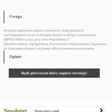
Uwaga
Produkty zamówione poprzez internetowy sklep jeździecki
www.hippoland.com.pl są dostępne również w sklepie stacjonarnym
HIPPOLAND w Łodzi, przy ulicy Pojezierskiej 2.
(Dzielnica Bałuty, róg Zgierskiej, Pojezierskiej i Julianowskiej). Zapraszamy
do korzystania również z tej formy odbioru zamówionych towarów.
Opinie
Bądź pierwszym który napisze recenzję!
Newsletter