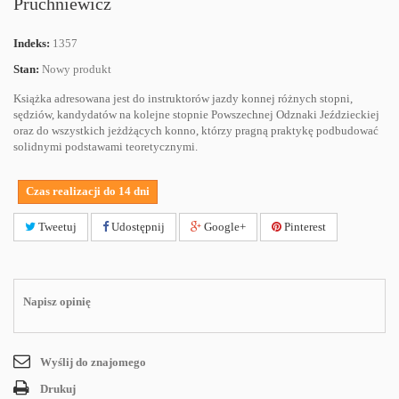
Pruchniewicz
Indeks:
1357
Stan:
Nowy produkt
Książka adresowana jest do instruktorów jazdy konnej różnych stopni,
sędziów, kandydatów na kolejne stopnie Powszechnej Odznaki Jeździeckiej
oraz do wszystkich jeżdżących konno, którzy pragną praktykę podbudować
solidnymi podstawami teoretycznymi.
Czas realizacji do 14 dni
Tweetuj
Udostępnij
Google+
Pinterest
Napisz opinię
Wyślij do znajomego
Drukuj