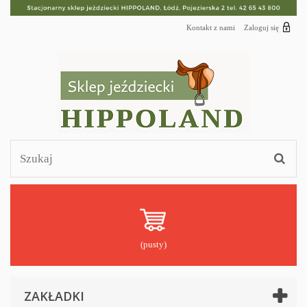
Kontakt z nami
Zaloguj się
(pusty)
ZAKŁADKI