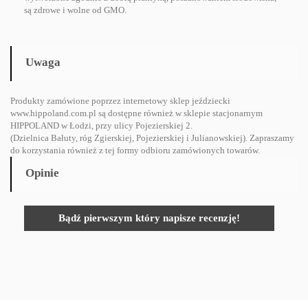
są zdrowe i wolne od GMO.
Uwaga
Produkty zamówione poprzez internetowy sklep jeździecki
www.hippoland.com.pl są dostępne również w sklepie stacjonarnym
HIPPOLAND w Łodzi, przy ulicy Pojezierskiej 2.
(Dzielnica Bałuty, róg Zgierskiej, Pojezierskiej i Julianowskiej). Zapraszamy
do korzystania również z tej formy odbioru zamówionych towarów.
Opinie
Bądź pierwszym który napisze recenzję!