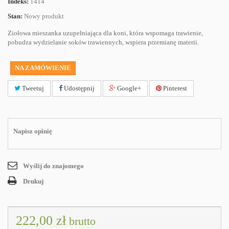
Indeks:
1414
Stan:
Nowy produkt
Ziołowa mieszanka uzupełniająca dla koni, która wspomaga trawienie,
pobudza wydzielanie soków trawiennych, wspiera przemianę materii.
NA ZAMÓWIENIE
Tweetuj
Udostępnij
Google+
Pinterest
Napisz opinię
Wyślij do znajomego
Drukuj
222,00 zł
brutto