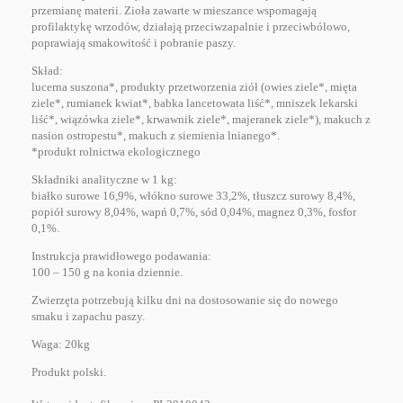
przemianę materii. Zioła zawarte w mieszance wspomagają
profilaktykę wrzodów, działają przeciwzapalnie i przeciwbólowo,
poprawiają smakowitość i pobranie paszy.
Skład:
lucerna suszona*, produkty przetworzenia ziół (owies ziele*, mięta
ziele*, rumianek kwiat*, babka lancetowata liść*, mniszek lekarski
liść*, wiązówka ziele*, krwawnik ziele*, majeranek ziele*), makuch z
nasion ostropestu*, makuch z siemienia lnianego*.
*produkt rolnictwa ekologicznego
Składniki analityczne w 1 kg:
białko surowe 16,9%, włókno surowe 33,2%, tłuszcz surowy 8,4%,
popiół surowy 8,04%, wapń 0,7%, sód 0,04%, magnez 0,3%, fosfor
0,1%.
Instrukcja prawidłowego podawania:
100 – 150 g na konia dziennie.
Zwierzęta potrzebują kilku dni na dostosowanie się do nowego
smaku i zapachu paszy.
Waga: 20kg
Produkt polski.