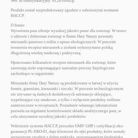
Wet. nr identyfikacyjny: PL2010042p.
Produkt został wyprodukowany zgodnie z wdrożonymi normami
HACCP.
O firmie:
Wytwórnia pasz oferuje wysokiej jakości pasze dla zwierząt. W trosce
o zdrowie i dobrostan zwierząt w firmie Dary Natury powstały
mieszanki paszowe z roślin z upraw ekologicznych. W procesie
tworzenia receptur mieszanek z ziołami wykorzystano polską
długoletnią wiedzę naukową i praktyczną.
Opracowano kilkanaście receptur mieszanek dla zwierząt, które
zawierają zioła wspomagające naturalne procesy fizjologiczne
zachodzące w organizmie.
Mieszanki firmy Dary Natury są produkowane w łatwej w użyciu
formie, granulatu, kruszonki i sieczki. W procesie technologicznym
nie używane są żadnych dodatkowych substancje sklejające,
wypełniające czy smakowe, a tylko i wyłącznie produkty roślinne
zamieszczone w recepturach. Posiadanie własnego laboratorium
pozwala na regularne kontrolowanie składu analitycznego pasz, w
celu utrzymania wysokiej jakości produktów.
Wdrożenie systemu HACCP, procedur GMP/ GHP i certyfikacji eko-
gwarancji PL-EKO-01, daje klientowi do ręki produkty, które zostały
wytworzone zgodnie z dobrą praktyką, poszanowaniem środowiska,