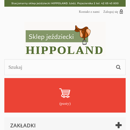
Kontakt z nami
Zaloguj się
(pusty)
ZAKŁADKI