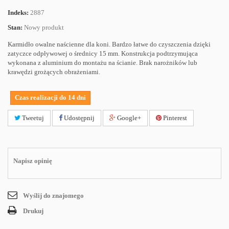
Indeks:
2887
Stan:
Nowy produkt
Karmidło owalne naścienne dla koni. Bardzo łatwe do czyszczenia dzięki
zatyczce odpływowej o średnicy 15 mm. Konstrukcja podtrzymująca
wykonana z aluminium do montażu na ścianie. Brak narożników lub
krawędzi grożących obrażeniami.
Czas realizacji do 14 dni
Tweetuj
Udostępnij
Google+
Pinterest
Napisz opinię
Wyślij do znajomego
Drukuj