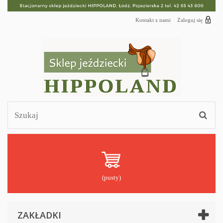
Kontakt z nami
Zaloguj się
(pusty)
ZAKŁADKI