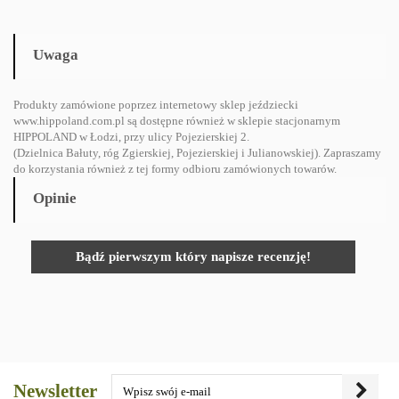
Uwaga
Produkty zamówione poprzez internetowy sklep jeździecki
www.hippoland.com.pl są dostępne również w sklepie stacjonarnym
HIPPOLAND w Łodzi, przy ulicy Pojezierskiej 2.
(Dzielnica Bałuty, róg Zgierskiej, Pojezierskiej i Julianowskiej). Zapraszamy
do korzystania również z tej formy odbioru zamówionych towarów.
Opinie
Bądź pierwszym który napisze recenzję!
Newsletter