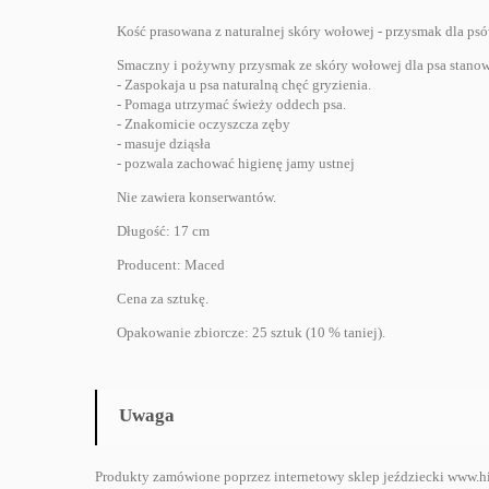
Kość prasowana z naturalnej skóry wołowej - przysmak dla psó
Smaczny i pożywny przysmak ze skóry wołowej dla psa stanowi
- Zaspokaja u psa naturalną chęć gryzienia.
- Pomaga utrzymać świeży oddech psa.
- Znakomicie oczyszcza zęby
- masuje dziąsła
- pozwala zachować higienę jamy ustnej
Nie zawiera konserwantów.
Długość: 17 cm
Producent: Maced
Cena za sztukę.
Opakowanie zbiorcze: 25 sztuk (10 % taniej).
Uwaga
Produkty zamówione poprzez internetowy sklep jeździecki www.hi