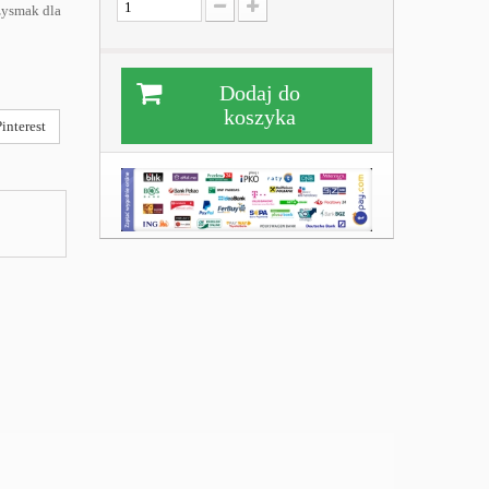
zysmak dla
Dodaj do
koszyka
interest