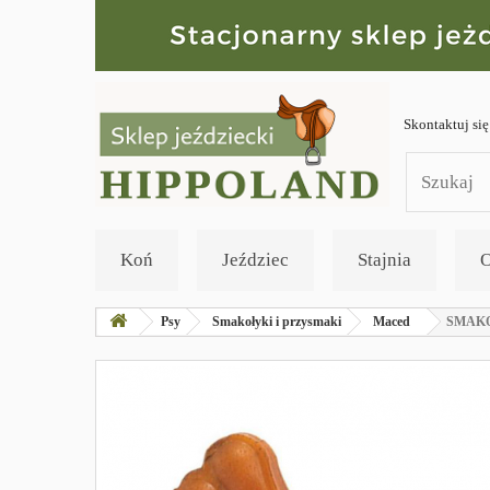
Skontaktuj się
Koń
Jeździec
Stajnia
O
Psy
Smakołyki i przysmaki
Maced
SMAKO