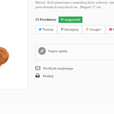
Maced - Kość prasowana z naturalnej skóry wołowej - pr
psów dorosłych wszystkich ras. Długość 17 cm.
23
Przedmioty
W magazynie
Tweetuj
Udostępnij
Google+
P
Napisz opinię
Wyślij do znajomego
Drukuj