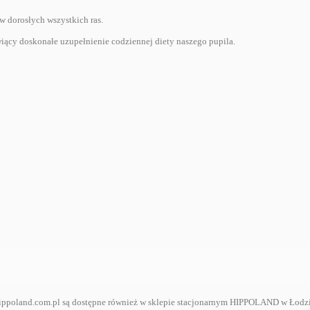
w dorosłych wszystkich ras.
ący doskonałe uzupełnienie codziennej diety naszego pupila.
ppoland.com.pl są dostępne również w sklepie stacjonarnym HIPPOLAND w Łodzi, p