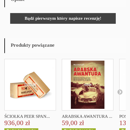
Bądź pierwszym który napisze recenzję!
Produkty powiązane
ŚCIOŁKA PEER SPAN...
ARABSKA AWANTURA ...
POŚC
936,00 zł
59,00 zł
139