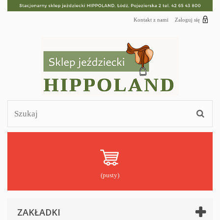
Kontakt z nami
Zaloguj się
(pusty)
ZAKŁADKI