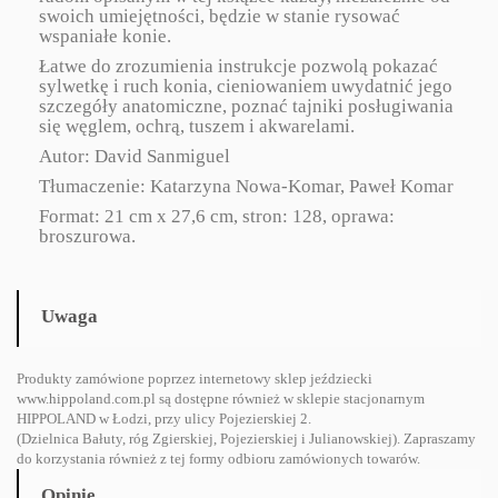
swoich umiejętności, będzie w stanie rysować
wspaniałe konie.
Łatwe do zrozumienia instrukcje pozwolą pokazać
sylwetkę i ruch konia, cieniowaniem uwydatnić jego
szczegóły anatomiczne, poznać tajniki posługiwania
się węglem, ochrą, tuszem i akwarelami.
Autor: David Sanmiguel
Tłumaczenie: Katarzyna Nowa-Komar, Paweł Komar
Format: 21 cm x 27,6 cm, stron: 128, oprawa:
broszurowa.
Uwaga
Produkty zamówione poprzez internetowy sklep jeździecki
www.hippoland.com.pl są dostępne również w sklepie stacjonarnym
HIPPOLAND w Łodzi, przy ulicy Pojezierskiej 2.
(Dzielnica Bałuty, róg Zgierskiej, Pojezierskiej i Julianowskiej). Zapraszamy
do korzystania również z tej formy odbioru zamówionych towarów.
Opinie