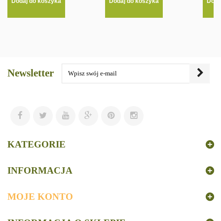
Dodaj do koszyka
Dodaj do koszyka
Doda
Newsletter
KATEGORIE
INFORMACJA
MOJE KONTO