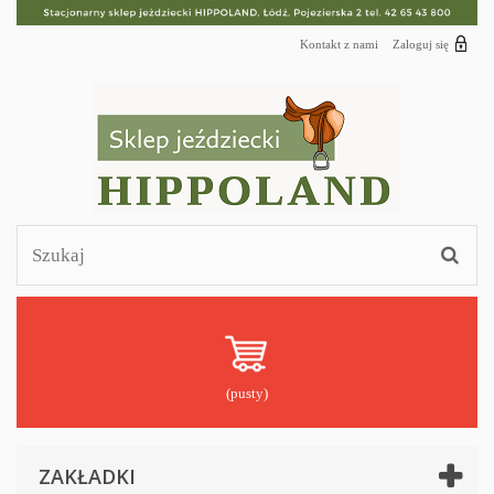
Kontakt z nami
Zaloguj się
(pusty)
ZAKŁADKI