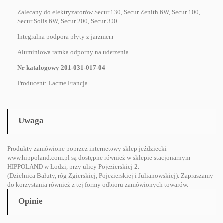
Zalecany do elektryzatorów Secur 130, Secur Zenith 6W, Secur 100,
Secur Solis 6W, Secur 200, Secur 300.
Integralna podpora płyty z jarzmem
Aluminiowa ramka odporny na uderzenia.
Nr katalogowy 201-031-017-04
Producent: Lacme Francja
Uwaga
Produkty zamówione poprzez internetowy sklep jeździecki
www.hippoland.com.pl są dostępne również w sklepie stacjonarnym
HIPPOLAND w Łodzi, przy ulicy Pojezierskiej 2.
(Dzielnica Bałuty, róg Zgierskiej, Pojezierskiej i Julianowskiej). Zapraszamy
do korzystania również z tej formy odbioru zamówionych towarów.
Opinie