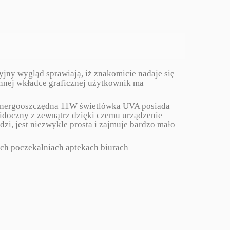
yjny wygląd sprawiają, iż znakomicie nadaje się
nnej wkładce graficznej użytkownik ma
. Energooszczędna 11W świetlówka UVA posiada
idoczny z zewnątrz dzięki czemu urządzenie
i, jest niezwykle prosta i zajmuje bardzo mało
ach poczekalniach aptekach biurach