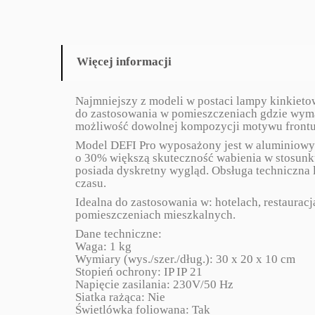
Więcej informacji
Najmniejszy z modeli w postaci lampy kinkietow
do zastosowania w pomieszczeniach gdzie wyma
możliwość dowolnej kompozycji motywu frontu
Model DEFI Pro wyposażony jest w aluminiowy 
o 30% większą skuteczność wabienia w stosunku
posiada dyskretny wygląd. Obsługa techniczna 
czasu.
Idealna do zastosowania w: hotelach, restaura
pomieszczeniach mieszkalnych.
Dane techniczne:
Waga: 1 kg
Wymiary (wys./szer./dług.): 30 x 20 x 10 cm
Stopień ochrony: IP IP 21
Napięcie zasilania: 230V/50 Hz
Siatka rażąca: Nie
Świetlówka foliowana: Tak