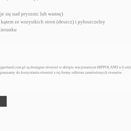
je się nad prysznic lub wannę)
kątem ze wszystkich stron (deszcz) i pyłoszczelny
kierunku
ppoland.com.pl są dostępne również w sklepie stacjonarnym HIPPOLAND w Łodzi, p
. Zapraszamy do korzystania również z tej formy odbioru zamówionych towarów.