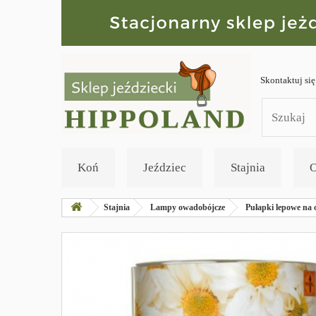
Skontaktuj się
Koń
Jeździec
Stajnia
O
Stajnia
Lampy owadobójcze
Pułapki lepowe na