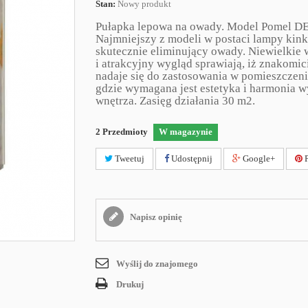
Stan:
Nowy produkt
Pułapka lepowa na owady. Model Pomel DE
Najmniejszy z modeli w postaci lampy kink
skutecznie eliminujący owady. Niewielkie
i atrakcyjny wygląd sprawiają, iż znakomic
nadaje się do zastosowania w pomieszczen
gdzie wymagana jest estetyka i harmonia w
wnętrza. Zasięg działania 30 m2.
2
Przedmioty
W magazynie
Tweetuj
Udostępnij
Google+
P
Napisz opinię
Wyślij do znajomego
Drukuj