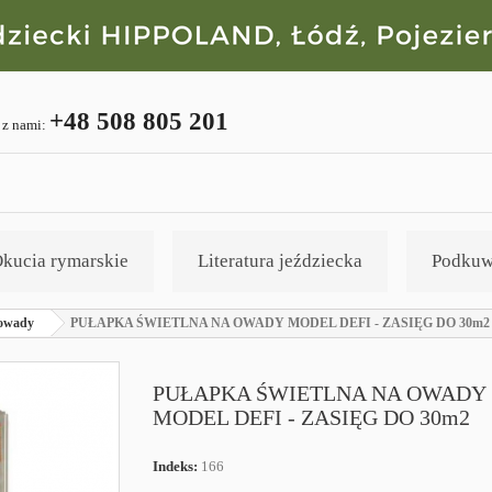
+48 508 805 201
 z nami:
kucia rymarskie
Literatura jeździecka
Podkuw
 owady
PUŁAPKA ŚWIETLNA NA OWADY MODEL DEFI - ZASIĘG DO 30m2
PUŁAPKA ŚWIETLNA NA OWADY
MODEL DEFI - ZASIĘG DO 30m2
Indeks:
166