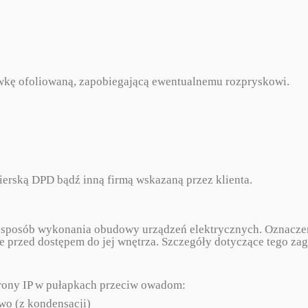
wkę ofoliowaną, zapobiegającą ewentualnemu rozpryskowi.
ierską DPD bądź inną firmą wskazaną przez klienta.
m sposób wykonania obudowy urządzeń elektrycznych. Oznacze
e przed dostępem do jej wnętrza. Szczegóły dotyczące tego z
hrony IP w pułapkach przeciw owadom:
wo (z kondensacji)