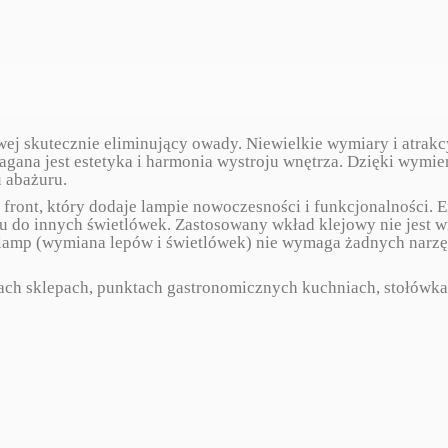
ej skutecznie eliminujący owady. Niewielkie wymiary i atrakc
gana jest estetyka i harmonia wystroju wnętrza. Dzięki wymie
 abażuru.
front, który dodaje lampie nowoczesności i funkcjonalności
 do innych świetlówek. Zastosowany wkład klejowy nie jest w
lamp (wymiana lepów i świetlówek) nie wymaga żadnych narzędz
cjach sklepach, punktach gastronomicznych kuchniach, stołówk