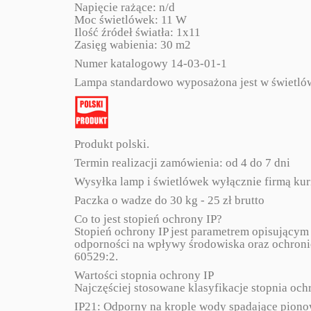
Napięcie rażące: n/d
Moc świetlówek: 11 W
Ilość źródeł światła: 1x11
Zasięg wabienia: 30 m2
Numer katalogowy 14-03-01-1
Lampa standardowo wyposażona jest w świetló
Produkt polski.
Termin realizacji zamówienia: od 4 do 7 dni
Wysyłka lamp i świetlówek wyłącznie firmą kur
Paczka o wadze do 30 kg - 25 zł brutto
Co to jest stopień ochrony IP?
Stopień ochrony IP jest parametrem opisujący
odporności na wpływy środowiska oraz ochroni
60529:2.
Wartości stopnia ochrony IP
Najczęściej stosowane klasyfikacje stopnia oc
IP21: Odporny na krople wody spadające piono