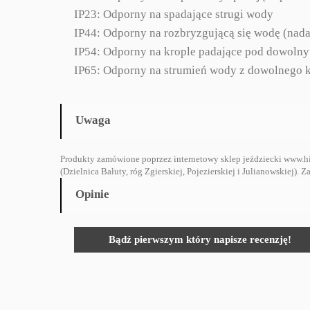
IP23: Odporny na spadające strugi wody
IP44: Odporny na rozbryzgującą się wodę (nada
IP54: Odporny na krople padające pod dowolny 
IP65: Odporny na strumień wody z dowolnego 
Uwaga
Produkty zamówione poprzez internetowy sklep jeździecki www.hi
(Dzielnica Bałuty, róg Zgierskiej, Pojezierskiej i Julianowskiej)
Opinie
Bądź pierwszym który napisze recenzję!