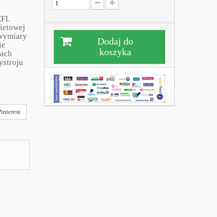
FI.
ietowej
 wymiary
Dodaj do
ie
koszyka
iach
ystroju
interest