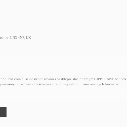
lnshire, LN3 4NP, UK
ppoland.com.pl są dostępne również w sklepie stacjonarnym HIPPOLAND w Łodzi, p
. Zapraszamy do korzystania również z tej formy odbioru zamówionych towarów.