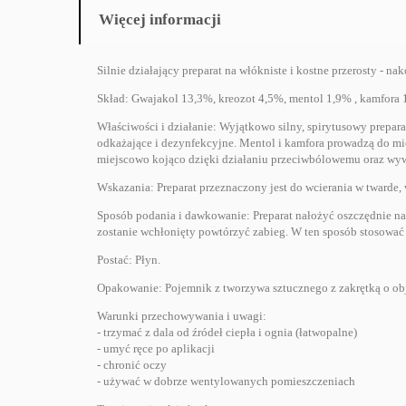
Więcej informacji
Silnie działający preparat na włókniste i kostne przerosty - nak
Skład: Gwajakol 13,3%, kreozot 4,5%, mentol 1,9% , kamfora 
Właściwości i działanie: Wyjątkowo silny, spirytusowy prepar
odkażające i dezynfekcyjne. Mentol i kamfora prowadzą do mie
miejscowo kojąco dzięki działaniu przeciwbólowemu oraz wy
Wskazania: Preparat przeznaczony jest do wcierania w twarde, w
Sposób podania i dawkowanie: Preparat nałożyć oszczędnie na
zostanie wchłonięty powtórzyć zabieg. W ten sposób stosować 
Postać: Płyn.
Opakowanie: Pojemnik z tworzywa sztucznego z zakrętką o obj
Warunki przechowywania i uwagi:
- trzymać z dala od źródeł ciepła i ognia (łatwopalne)
- umyć ręce po aplikacji
- chronić oczy
- używać w dobrze wentylowanych pomieszczeniach