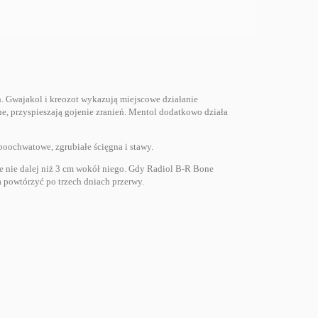
h. Gwajakol i kreozot wykazują miejscowe działanie
e, przyspieszają gojenie zranień. Mentol dodatkowo działa
 poochwatowe, zgrubiałe ścięgna i stawy.
e nie dalej niż 3 cm wokół niego. Gdy Radiol B-R Bone
a powtórzyć po trzech dniach przerwy.