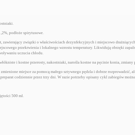
ostniaki.
1,2%, podłoże spirytusowe.
at, zawierający związki o właściwościach dezynfekcyjnych i miejscowo drażniącyc
jscowego przekrwienia i lokalnego wzrostu temperatury. Likwidują obrzęki zapaln
woływaniu uczucia chłodu.
łókniste i kostne przerosty, nakostniaki, narośla kostne na pęcinie konia, zmiany
 zmienione miejsce za pomocą małego sztywnego pędzla i dobrze rozprowadzić, al
preparat codziennie przez trzy dni. W razie potrzeby opisany cykl zabiegów możn
ętości 500 ml.