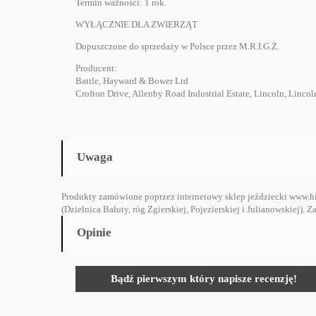
Termin ważności: 1 rok.
WYŁĄCZNIE DLA ZWIERZĄT
Dopuszczone do sprzedaży w Polsce przez M.R.I.G.Ż.
Producent:
Battle, Hayward & Bower Ltd
Crofton Drive, Allenby Road Industrial Estate, Lincoln, Linco
Uwaga
Produkty zamówione poprzez internetowy sklep jeździecki www.hi
(Dzielnica Bałuty, róg Zgierskiej, Pojezierskiej i Julianowskiej)
Opinie
Bądź pierwszym który napisze recenzję!