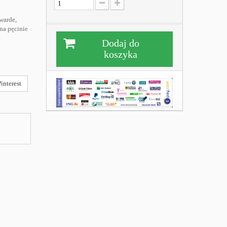
warde,
 na pęcinie
Dodaj do
koszyka
interest