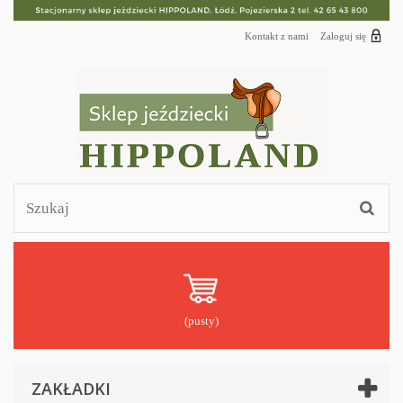
Kontakt z nami
Zaloguj się
(pusty)
ZAKŁADKI