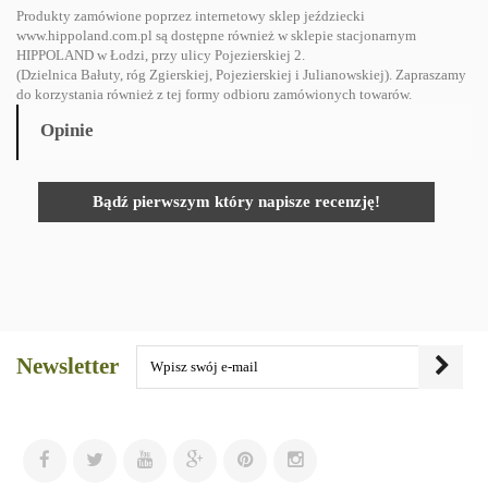
Produkty zamówione poprzez internetowy sklep jeździecki
www.hippoland.com.pl są dostępne również w sklepie stacjonarnym
HIPPOLAND w Łodzi, przy ulicy Pojezierskiej 2.
(Dzielnica Bałuty, róg Zgierskiej, Pojezierskiej i Julianowskiej). Zapraszamy
do korzystania również z tej formy odbioru zamówionych towarów.
Opinie
Bądź pierwszym który napisze recenzję!
Newsletter