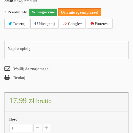
Stan:
Nowy produkt
3
Przedmioty
W magazynie
Ostatnie egzemplarze!
Tweetuj
Udostępnij
Google+
Pinterest
Napisz opinię
Wyślij do znajomego
Drukuj
17,99 zł
brutto
Ilość