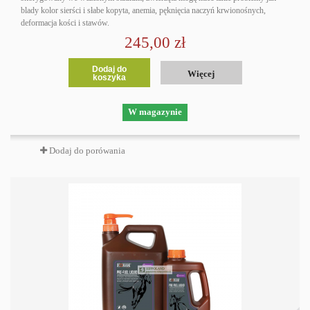
blady kolor sierści i słabe kopyta, anemia, pęknięcia naczyń krwionośnych,
deformacja kości i stawów.
245,00 zł
Dodaj do
Więcej
koszyka
W magazynie
Dodaj do porówania