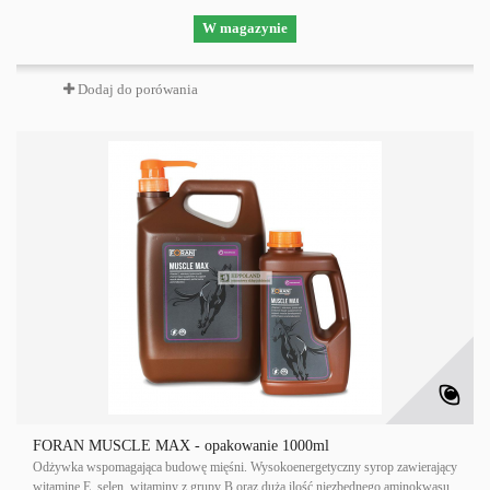
W magazynie
Dodaj do porówania
FORAN MUSCLE MAX - opakowanie 1000ml
Odżywka wspomagająca budowę mięśni. Wysokoenergetyczny syrop zawierający
witaminę E, selen, witaminy z grupy B oraz dużą ilość niezbędnego aminokwasu