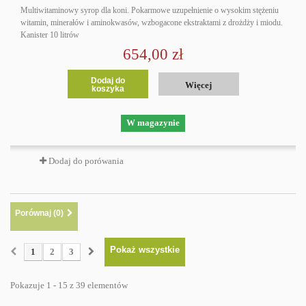
Multiwitaminowy syrop dla koni. Pokarmowe uzupełnienie o wysokim stężeniu
witamin, minerałów i aminokwasów, wzbogacone ekstraktami z drożdży i miodu.
Kanister 10 litrów
654,00 zł
Dodaj do
Więcej
koszyka
W magazynie
Dodaj do porówania
Porównaj (
0
)
Pokaż wszystkie
1
2
3
Pokazuje 1 - 15 z 39 elementów