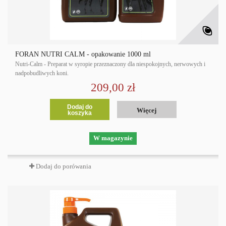
FORAN NUTRI CALM - opakowanie 1000 ml
Nutri-Calm - Preparat w syropie przeznaczony dla niespokojnych, nerwowych i
nadpobudliwych koni.
209,00 zł
Dodaj do
Więcej
koszyka
W magazynie
Dodaj do porówania