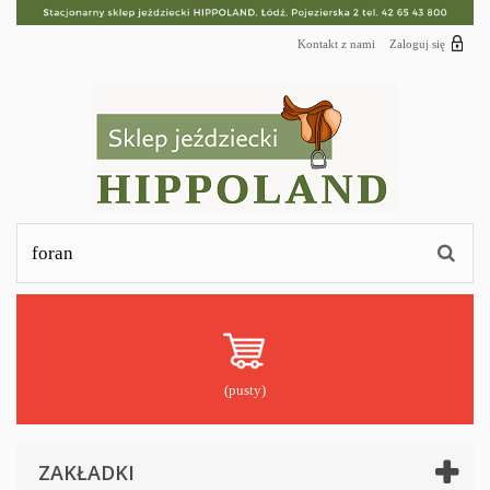
Kontakt z nami
Zaloguj się
(pusty)
ZAKŁADKI