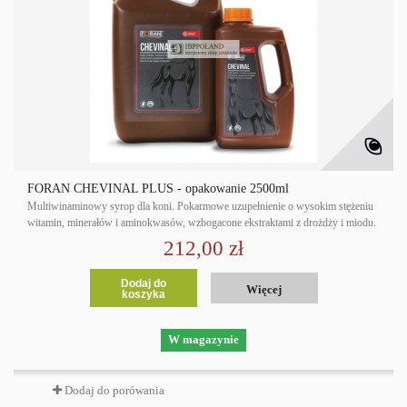
FORAN CHEVINAL PLUS - opakowanie 2500ml
Multiwinaminowy syrop dla koni. Pokarmowe uzupełnienie o wysokim stężeniu
witamin, minerałów i aminokwasów, wzbogacone ekstraktami z drożdży i miodu.
212,00 zł
Dodaj do
Więcej
koszyka
W magazynie
Dodaj do porówania