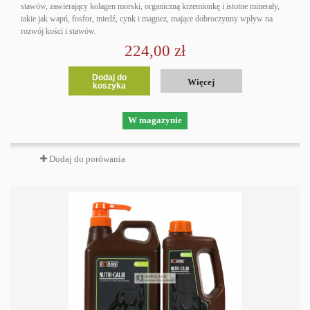
stawów, zawierający kolagen morski, organiczną krzemionkę i istotne minerały,
takie jak wapń, fosfor, miedź, cynk i magnez, mające dobroczynny wpływ na
rozwój kości i stawów.
224,00 zł
Dodaj do
Więcej
koszyka
W magazynie
Dodaj do porówania