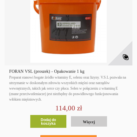
FORAN VSL (proszek) - Opakowanie 1 kg
Preparat stanowi bogate źródło witaminy E, selenu oraz lizyny. V.S.L pozwala na
utrzymanie w doskonałym zdrowiu wszystkich mięśni oraz narządów
wewnętrznych, takich jak serce czy płuca. Selen w połączeniu z witaminą E
(znane przeciwutleniacze) jest niezbędny do prawidłowego funkcjonowania
włókien mięśniowych.
114,00 zł
Dodaj do
Więcej
koszyka