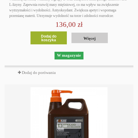
L-lizyny. Zapewnia rozwój masy mięśniowej, co ma wpływ na zwiększenie
wytrzymałości i wydolności. Antyoksydant. Zwiększa apetyt i wspomaga
przemianę materii. Utrzymuje wydolność na torze i zdolności rozrodcze.
136,00 zł
Dodaj do
Więcej
koszyka
W magazynie
Dodaj do porówania