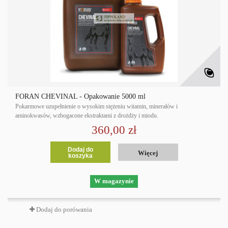
FORAN CHEVINAL - Opakowanie 5000 ml
Pokarmowe uzupełnienie o wysokim stężeniu witamin, minerałów i
aminokwasów, wzbogacone ekstraktami z drożdży i miodu.
360,00 zł
Dodaj do
Więcej
koszyka
W magazynie
Dodaj do porówania