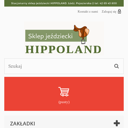
Kontakt z nami
Zaloguj się
(pusty)
ZAKŁADKI