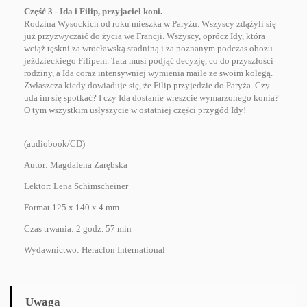
Część 3 - Ida i Filip, przyjaciel koni.
Rodzina Wysockich od roku mieszka w Paryżu. Wszyscy zdążyli się
już przyzwyczaić do życia we Francji. Wszyscy, oprócz Idy, która
wciąż tęskni za wrocławską stadniną i za poznanym podczas obozu
jeździeckiego Filipem. Tata musi podjąć decyzję, co do przyszłości
rodziny, a Ida coraz intensywniej wymienia maile ze swoim kolegą.
Zwłaszcza kiedy dowiaduje się, że Filip przyjedzie do Paryża. Czy
uda im się spotkać? I czy Ida dostanie wreszcie wymarzonego konia?
O tym wszystkim usłyszycie w ostatniej części przygód Idy!
(audiobook/CD)
Autor: Magdalena Zarębska
Lektor: Lena Schimscheiner
Format 125 x 140 x 4 mm
Czas trwania: 2 godz. 57 min
Wydawnictwo: Heraclon International
Uwaga