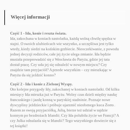
Więcej informacji
Część 1 - Ida, konie i reszta świata.
Ida, zakochana w koniach nastolatka, każdą wolną chwilę spędza w
stajni. O swoich ulubieńcach wie wszystko, a szczęśliwa jest tylko
wtedy, kiedy siedzi na końskim grzbiecie. Nieoczekiwanie, z powodu
jednej decyzji rodziców, całe jej życie ulega zmianie. Ida będzie
musiała przeprowadzić się z Wrocławia do Paryża, gdzie jej tata
dostał pracę. Czy uda jej się odnaleźć w nowym miejscu? Czy
znajdzie tam przyjaciół? A przede wszystkim – czy mieszkając w
Paryżu da się jeździć konno?
Część 2 - Ida i konie z Zielonej Wyspy.
Oto kolejne przygody Idy, zakochanej w koniach nastolatki. Od kilku
miesięcy Ida mieszka już w Paryżu. Wolny czas dzieli między naukę
francuskiego i jazdę konną w paryskiej stadninie. Poznaje nowe
dyscypliny jeździeckie i próbuje ujarzmić niesfornego kuca Zorro.
Razem ze swoją przyjaciółką, Julią, bierze też udział w rajdzie
konnym po bezdrożach Irlandii. Czy Ida polubiła życie we Francji? A
czy Julka odnalazła się w Irlandii? Tego wszystkiego dowiecie się z
tej książki!