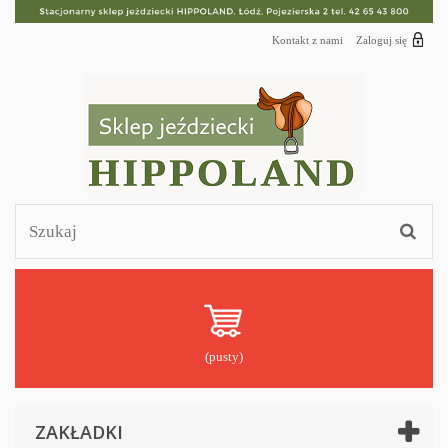
Kontakt z nami
Zaloguj się
(pusty)
ZAKŁADKI