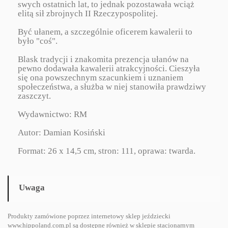
swych ostatnich lat, to jednak pozostawała wciąż
elitą sił zbrojnych II Rzeczypospolitej.
Być ułanem, a szczególnie oficerem kawalerii to
było "coś".
Blask tradycji i znakomita prezencja ułanów na
pewno dodawała kawalerii atrakcyjności. Cieszyła
się ona powszechnym szacunkiem i uznaniem
społeczeństwa, a służba w niej stanowiła prawdziwy
zaszczyt.
Wydawnictwo: RM
Autor: Damian Kosiński
Format: 26 x 14,5 cm, stron: 111, oprawa: twarda.
Uwaga
Produkty zamówione poprzez internetowy sklep jeździecki
www.hippoland.com.pl są dostępne również w sklepie stacjonarnym